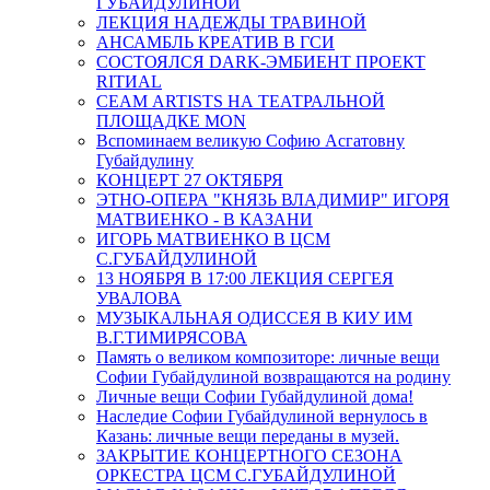
ГУБАЙДУЛИНОЙ
ЛЕКЦИЯ НАДЕЖДЫ ТРАВИНОЙ
АНСАМБЛЬ КРЕАТИВ В ГСИ
СОСТОЯЛСЯ DARK-ЭМБИЕНТ ПРОЕКТ
RITИAL
СЕАМ ARTISTS НА ТЕАТРАЛЬНОЙ
ПЛОЩАДКЕ MON
Вспоминаем великую Софию Асгатовну
Губайдулину
КОНЦЕРТ 27 ОКТЯБРЯ
ЭТНО-ОПЕРА "КНЯЗЬ ВЛАДИМИР" ИГОРЯ
МАТВИЕНКО - В КАЗАНИ
ИГОРЬ МАТВИЕНКО В ЦСМ
С.ГУБАЙДУЛИНОЙ
13 НОЯБРЯ В 17:00 ЛЕКЦИЯ СЕРГЕЯ
УВАЛОВА
МУЗЫКАЛЬНАЯ ОДИССЕЯ В КИУ ИМ
В.Г.ТИМИРЯСОВА
Память о великом композиторе: личные вещи
Софии Губайдулиной возвращаются на родину
Личные вещи Софии Губайдулиной дома!
Наследие Софии Губайдулиной вернулось в
Казань: личные вещи переданы в музей.
ЗАКРЫТИЕ КОНЦЕРТНОГО СЕЗОНА
ОРКЕСТРА ЦСМ С.ГУБАЙДУЛИНОЙ