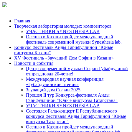
Главная
Творческая лаборатория молодых композиторов
УЧАСТНИКИ SYNESTHESIA LAB
Осенью в Казани пройдет международный
фестиваль современной музыки Synesthesia lab.
Конкурс-фестиваль Аиды Гарифуллиной "Юные
виртуозы Казани"
ХV Фестиваль «Звучащий Дом Софии в Казани»
Новости и события
Центр современной музыки Софии Губайдулиной
отпраздновал 20-летие!
Международная научная конференция
«Губайдулинские чтения»
Звучащий дом Софии 2025
Прошел II тур Конкурса-фестиваля Аиды
Гарифуллиной "Юные виртуозы Татарстана"
УЧАСТНИКИ SYNESTHESIA LAB
Состоялся Гала-концерт II Республиканского
конкурса-фестиваля Аиды Гарифуллиной "Юные
виртуозы Татарстан"
Осенью в Казани пройдет международный