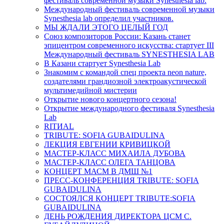
фестиваль современной музыки Synesthesia lab.
Международный фестиваль современной музыки
Synesthesia lab определил участников.
МЫ ЖДАЛИ ЭТОГО ЦЕЛЫЙ ГОД
Союз композиторов России: Казань станет
эпицентром современного искусства: стартует III
Международный фестиваль SYNESTHESIA LAB
В Казани стартует Synesthesia Lab
Знакомим с командой спец проекта neon nature,
создателями грандиозной электроакустической
мультимедийной мистерии
Открытие нового концертного сезона!
Открытие международного фестиваля Synesthesia
Lab
RITИAL
TRIBUTE: SOFIA GUBAIDULINA
ЛЕКЦИЯ ЕВГЕНИИ КРИВИЦКОЙ
МАСТЕР-КЛАСС МИХАИЛА ДУБОВА
МАСТЕР-КЛАСС ОЛЕГА ТАНЦОВА
КОНЦЕРТ МАСМ В ДМШ №1
ПРЕСС-КОНФЕРЕНЦИЯ TRIBUTE: SOFIA
GUBAIDULINA
СОСТОЯЛСЯ КОНЦЕРТ TRIBUTE:SOFIA
GUBAIDULINA
ДЕНЬ РОЖДЕНИЯ ДИРЕКТОРА ЦСМ С.