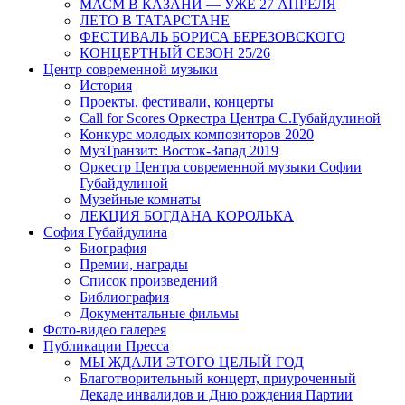
МАСМ В КАЗАНИ — УЖЕ 27 АПРЕЛЯ
ЛЕТО В ТАТАРСТАНЕ
ФЕСТИВАЛЬ БОРИСА БЕРЕЗОВСКОГО
КОНЦЕРТНЫЙ СЕЗОН 25/26
Центр современной музыки
История
Проекты, фестивали, концерты
Call for Scores Оркестра Центра С.Губайдулиной
Конкурс молодых композиторов 2020
МузТранзит: Восток-Запад 2019
Оркестр Центра современной музыки Софии
Губайдулиной
Музейные комнаты
ЛЕКЦИЯ БОГДАНА КОРОЛЬКА
София Губайдулина
Биография
Премии, награды
Список произведений
Библиография
Документальные фильмы
Фото-видео галерея
Публикации Пресса
МЫ ЖДАЛИ ЭТОГО ЦЕЛЫЙ ГОД
Благотворительный концерт, приуроченный
Декаде инвалидов и Дню рождения Партии