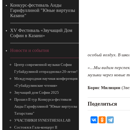
Конкурс-фестиваль Аиды
Гарифуллиной "Юные виртуозы
Казани"
ХV Фестиваль «Звучащий Дом
Софии в Казани»
Новости и события
особый воздух. В шко
Центр современной музыки Софии
«…Мы видим перспект
Губайдулиной отпраздновал 20-летие!
музыки через новые 
Международная научная конференция
«Губайдулинские чтения»
Борис Милицин
(Зве
Звучащий дом Софии 2025
Прошел II тур Конкурса-фестиваля
Поделиться
Аиды Гарифуллиной "Юные виртуозы
Татарстана"
УЧАСТНИКИ SYNESTHESIA LAB
Состоялся Гала-концерт II