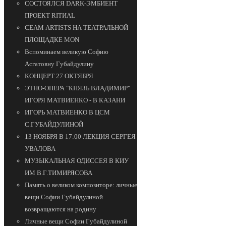
СОСТОЯЛСЯ DARK-ЭМБИЕНТ
ПРОЕКТ RITИAL
СЕАМ ARTISTS НА ТЕАТРАЛЬНОЙ
ПЛОЩАДКЕ MON
Вспоминаем великую Софию
Асгатовну Губайдулину
КОНЦЕРТ 27 ОКТЯБРЯ
ЭТНО-ОПЕРА "КНЯЗЬ ВЛАДИМИР"
ИГОРЯ МАТВИЕНКО - В КАЗАНИ
ИГОРЬ МАТВИЕНКО В ЦСМ
С.ГУБАЙДУЛИНОЙ
13 НОЯБРЯ В 17:00 ЛЕКЦИЯ СЕРГЕЯ
УВАЛОВА
МУЗЫКАЛЬНАЯ ОДИССЕЯ В КИУ
ИМ В.Г.ТИМИРЯСОВА
Память о великом композиторе: личные
вещи Софии Губайдулиной
возвращаются на родину
Личные вещи Софии Губайдулиной