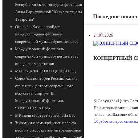
Республиканского конкурса-фестиваля
Аиды Гарифуллиной "Юные виртуозы
Последние новос
Татарстан"
Осенью в Казани пройдет
международный фестиваль
24.07.2026
современной музыки Synesthesia lab.
Международный фестиваль
современной музыки Synesthesia lab
КОНЦЕРТНЫЙ СЕ
определил участников.
МЫ ЖДАЛИ ЭТОГО ЦЕЛЫЙ ГОД
Союз композиторов России: Казань
станет эпицентром современного
искусства: стартует III
Международный фестиваль
© Copyright «Центр Соф
При использовании и заи
SYNESTHESIA LAB
на «centrsofia.com» обяза
В Казани стартует Synesthesia Lab
Обработка персональны
Знакомим с командой спец проекта
neon nature, создателями грандиозной
электроакустической мультимедийной