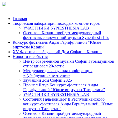
Главная
Творческая лаборатория молодых композиторов
УЧАСТНИКИ SYNESTHESIA LAB
Осенью в Казани пройдет международный
фестиваль современной музыки Synesthesia lab.
Конкурс-фестиваль Аиды Гарифуллиной "Юные
виртуозы Казани"
ХV Фестиваль «Звучащий Дом Софии в Казани»
Новости и события
Центр современной музыки Софии Губайдулиной
отпраздновал 20-летие!
Международная научная конференция
«Губайдулинские чтения»
Звучащий дом Софии 2025
Прошел II тур Конкурса-фестиваля Аиды
Гарифуллиной "Юные виртуозы Татарстана"
УЧАСТНИКИ SYNESTHESIA LAB
Состоялся Гала-концерт II Республиканского
конкурса-фестиваля Аиды Гарифуллиной "Юные
виртуозы Татарстан"
Осенью в Казани пройдет международный