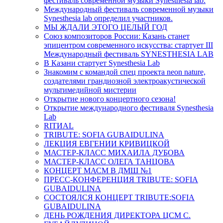
фестиваль современной музыки Synesthesia lab.
Международный фестиваль современной музыки
Synesthesia lab определил участников.
МЫ ЖДАЛИ ЭТОГО ЦЕЛЫЙ ГОД
Союз композиторов России: Казань станет
эпицентром современного искусства: стартует III
Международный фестиваль SYNESTHESIA LAB
В Казани стартует Synesthesia Lab
Знакомим с командой спец проекта neon nature,
создателями грандиозной электроакустической
мультимедийной мистерии
Открытие нового концертного сезона!
Открытие международного фестиваля Synesthesia
Lab
RITИAL
TRIBUTE: SOFIA GUBAIDULINA
ЛЕКЦИЯ ЕВГЕНИИ КРИВИЦКОЙ
МАСТЕР-КЛАСС МИХАИЛА ДУБОВА
МАСТЕР-КЛАСС ОЛЕГА ТАНЦОВА
КОНЦЕРТ МАСМ В ДМШ №1
ПРЕСС-КОНФЕРЕНЦИЯ TRIBUTE: SOFIA
GUBAIDULINA
СОСТОЯЛСЯ КОНЦЕРТ TRIBUTE:SOFIA
GUBAIDULINA
ДЕНЬ РОЖДЕНИЯ ДИРЕКТОРА ЦСМ С.