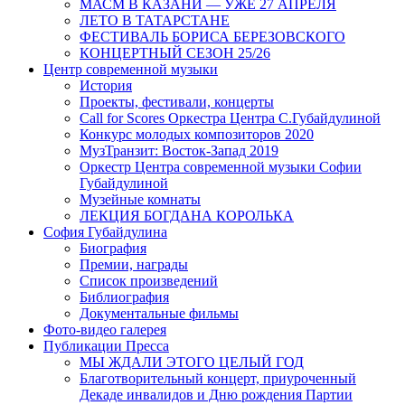
МАСМ В КАЗАНИ — УЖЕ 27 АПРЕЛЯ
ЛЕТО В ТАТАРСТАНЕ
ФЕСТИВАЛЬ БОРИСА БЕРЕЗОВСКОГО
КОНЦЕРТНЫЙ СЕЗОН 25/26
Центр современной музыки
История
Проекты, фестивали, концерты
Call for Scores Оркестра Центра С.Губайдулиной
Конкурс молодых композиторов 2020
МузТранзит: Восток-Запад 2019
Оркестр Центра современной музыки Софии
Губайдулиной
Музейные комнаты
ЛЕКЦИЯ БОГДАНА КОРОЛЬКА
София Губайдулина
Биография
Премии, награды
Список произведений
Библиография
Документальные фильмы
Фото-видео галерея
Публикации Пресса
МЫ ЖДАЛИ ЭТОГО ЦЕЛЫЙ ГОД
Благотворительный концерт, приуроченный
Декаде инвалидов и Дню рождения Партии