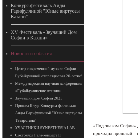
Конкурс-фестиваль Аиды
Гарифуллиной "Юные виртуозы
Казани"
ХV Фестиваль «Звучащий Дом
Софии в Казани»
Новости и события
Центр современной музыки Софии
Губайдулиной отпраздновал 20-летие!
Международная научная конференция
«Губайдулинские чтения»
Звучащий дом Софии 2025
Прошел II тур Конкурса-фестиваля
Аиды Гарифуллиной "Юные виртуозы
Татарстана"
«Под знаком Софии» 
УЧАСТНИКИ SYNESTHESIA LAB
проходил прошлый – ю
Состоялся Гала-концерт II