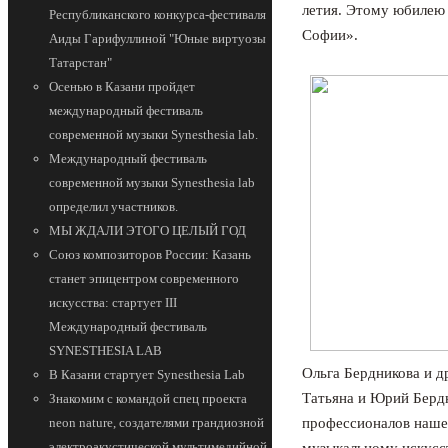
летия. Этому юбилею
Республиканского конкурса-фестиваля
Софии».
Аиды Гарифуллиной "Юные виртуозы
Татарстан"
Осенью в Казани пройдет
международный фестиваль
современной музыки Synesthesia lab.
Международный фестиваль
современной музыки Synesthesia lab
определил участников.
МЫ ЖДАЛИ ЭТОГО ЦЕЛЫЙ ГОД
Союз композиторов России: Казань
станет эпицентром современного
искусства: стартует III
Международный фестиваль
SYNESTHESIA LAB
Ольга Бердникова и д
В Казани стартует Synesthesia Lab
Татьяна и Юрий Бердн
Знакомим с командой спец проекта
профессионалов наше
neon nature, создателями грандиозной
электроакустической мультимедийной
музыкальному искусст