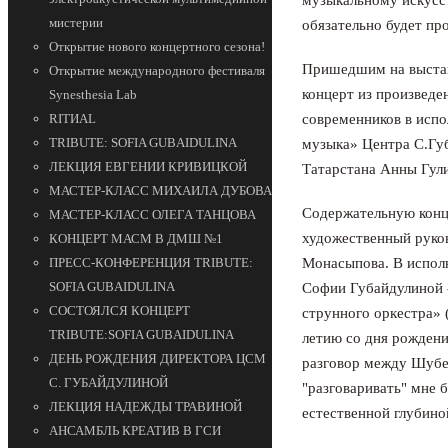
мистерии
обязательно будет пр
Открытие нового концертного сезона!
Пришедшим на выста
Открытие международного фестиваля
концерт из произведе
Synesthesia Lab
современников в исп
RITИAL
TRIBUTE: SOFIA GUBAIDULINA
музыка» Центра С.Губ
ЛЕКЦИЯ ЕВГЕНИИ КРИВИЦКОЙ
Татарстана Анны Гул
МАСТЕР-КЛАСС МИХАИЛА ДУБОВА
Содержательную конц
МАСТЕР-КЛАСС ОЛЕГА ТАНЦОВА
художественный руко
КОНЦЕРТ МАСМ В ДМШ №1
Монасыпова. В испол
ПРЕСС-КОНФЕРЕНЦИЯ TRIBUTE:
SOFIA GUBAIDULINA
Софии Губайдулиной 
СОСТОЯЛСЯ КОНЦЕРТ
струнного оркестра» 
TRIBUTE:SOFIA GUBAIDULINA
летию со дня рожден
ДЕНЬ РОЖДЕНИЯ ДИРЕКТОРА ЦСМ
разговор между Шубер
С. ГУБАЙДУЛИНОЙ
"разговаривать" мне б
ЛЕКЦИЯ НАДЕЖДЫ ТРАВИНОЙ
естественной глубин
АНСАМБЛЬ КРЕАТИВ В ГСИ