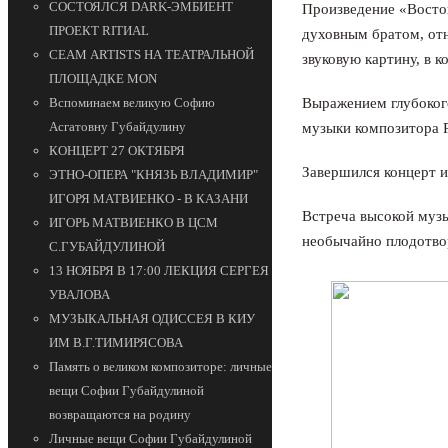
СОСТОЯЛСЯ DARK-ЭМБИЕНТ
Произведение «Восток
ПРОЕКТ RITИAL
духовным братом, от
СЕАМ ARTISTS НА ТЕАТРАЛЬНОЙ
звуковую картину, в 
ПЛОЩАДКЕ MON
Выражением глубокого
Вспоминаем великую Софию
Асгатовну Губайдулину
музыки композитора Р
КОНЦЕРТ 27 ОКТЯБРЯ
Завершился концерт 
ЭТНО-ОПЕРА "КНЯЗЬ ВЛАДИМИР"
ИГОРЯ МАТВИЕНКО - В КАЗАНИ
Встреча высокой муз
ИГОРЬ МАТВИЕНКО В ЦСМ
необычайно плодотво
С.ГУБАЙДУЛИНОЙ
13 НОЯБРЯ В 17:00 ЛЕКЦИЯ СЕРГЕЯ
УВАЛОВА
МУЗЫКАЛЬНАЯ ОДИССЕЯ В КИУ
ИМ В.Г.ТИМИРЯСОВА
Память о великом композиторе: личные
вещи Софии Губайдулиной
возвращаются на родину
Личные вещи Софии Губайдулиной