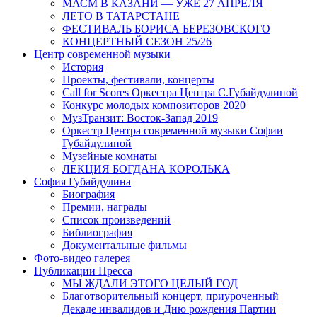
МАСМ В КАЗАНИ — УЖЕ 27 АПРЕЛЯ
ЛЕТО В ТАТАРСТАНЕ
ФЕСТИВАЛЬ БОРИСА БЕРЕЗОВСКОГО
КОНЦЕРТНЫЙ СЕЗОН 25/26
Центр современной музыки
История
Проекты, фестивали, концерты
Call for Scores Оркестра Центра С.Губайдулиной
Конкурс молодых композиторов 2020
МузТранзит: Восток-Запад 2019
Оркестр Центра современной музыки Софии
Губайдулиной
Музейные комнаты
ЛЕКЦИЯ БОГДАНА КОРОЛЬКА
София Губайдулина
Биография
Премии, награды
Список произведений
Библиография
Документальные фильмы
Фото-видео галерея
Публикации Пресса
МЫ ЖДАЛИ ЭТОГО ЦЕЛЫЙ ГОД
Благотворительный концерт, приуроченный
Декаде инвалидов и Дню рождения Партии