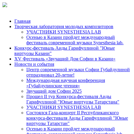
Главная
Творческая лаборатория молодых композиторов
УЧАСТНИКИ SYNESTHESIA LAB
Осенью в Казани пройдет международный
фестиваль современной музыки Synesthesia lab.
Конкурс-фестиваль Аиды Гарифуллиной "Юные
виртуозы Казани"
ХV Фестиваль «Звучащий Дом Софии в Казани»
Новости и события
Центр современной музыки Софии Губайдулиной
отпраздновал 20-летие!
Международная научная конференция
«Губайдулинские чтения»
Звучащий дом Софии 2025
Прошел II тур Конкурса-фестиваля Аиды
Гарифуллиной "Юные виртуозы Татарстана"
УЧАСТНИКИ SYNESTHESIA LAB
Состоялся Гала-концерт II Республиканского
конкурса-фестиваля Аиды Гарифуллиной "Юные
виртуозы Татарстан"
Осенью в Казани пройдет международный