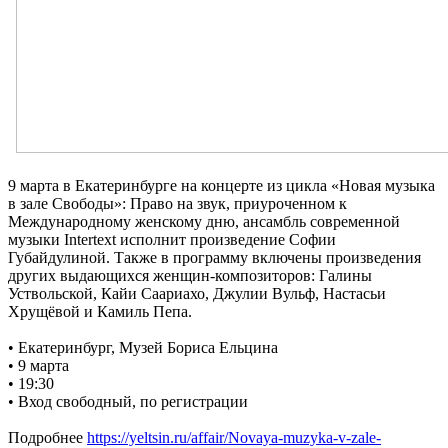
9 марта в Екатеринбурге на концерте из цикла «Новая музыка
в зале Свободы»: Право на звук, приуроченном к
Международному женскому дню, ансамбль современной
музыки Intertext исполнит произведение Софии
Губайдулиной. Также в программу включены произведения
других выдающихся женщин-композиторов: Галины
Уствольской, Кайи Саариахо, Джулии Вульф, Настасьи
Хрущёвой и Камиль Пепа.
•
Екатеринбург, Музей Бориса Ельцина
•
9 марта
•
19:30
•
Вход свободный, по регистрации
Подробнее
https://yeltsin.ru/affair/Novaya-muzyka-v-zale-