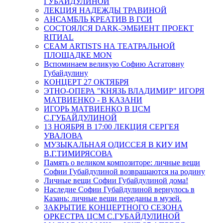
ГУБАЙДУЛИНОЙ
ЛЕКЦИЯ НАДЕЖДЫ ТРАВИНОЙ
АНСАМБЛЬ КРЕАТИВ В ГСИ
СОСТОЯЛСЯ DARK-ЭМБИЕНТ ПРОЕКТ
RITИAL
СЕАМ ARTISTS НА ТЕАТРАЛЬНОЙ
ПЛОЩАДКЕ MON
Вспоминаем великую Софию Асгатовну
Губайдулину
КОНЦЕРТ 27 ОКТЯБРЯ
ЭТНО-ОПЕРА "КНЯЗЬ ВЛАДИМИР" ИГОРЯ
МАТВИЕНКО - В КАЗАНИ
ИГОРЬ МАТВИЕНКО В ЦСМ
С.ГУБАЙДУЛИНОЙ
13 НОЯБРЯ В 17:00 ЛЕКЦИЯ СЕРГЕЯ
УВАЛОВА
МУЗЫКАЛЬНАЯ ОДИССЕЯ В КИУ ИМ
В.Г.ТИМИРЯСОВА
Память о великом композиторе: личные вещи
Софии Губайдулиной возвращаются на родину
Личные вещи Софии Губайдулиной дома!
Наследие Софии Губайдулиной вернулось в
Казань: личные вещи переданы в музей.
ЗАКРЫТИЕ КОНЦЕРТНОГО СЕЗОНА
ОРКЕСТРА ЦСМ С.ГУБАЙДУЛИНОЙ