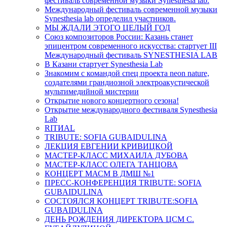
фестиваль современной музыки Synesthesia lab.
Международный фестиваль современной музыки
Synesthesia lab определил участников.
МЫ ЖДАЛИ ЭТОГО ЦЕЛЫЙ ГОД
Союз композиторов России: Казань станет
эпицентром современного искусства: стартует III
Международный фестиваль SYNESTHESIA LAB
В Казани стартует Synesthesia Lab
Знакомим с командой спец проекта neon nature,
создателями грандиозной электроакустической
мультимедийной мистерии
Открытие нового концертного сезона!
Открытие международного фестиваля Synesthesia
Lab
RITИAL
TRIBUTE: SOFIA GUBAIDULINA
ЛЕКЦИЯ ЕВГЕНИИ КРИВИЦКОЙ
МАСТЕР-КЛАСС МИХАИЛА ДУБОВА
МАСТЕР-КЛАСС ОЛЕГА ТАНЦОВА
КОНЦЕРТ МАСМ В ДМШ №1
ПРЕСС-КОНФЕРЕНЦИЯ TRIBUTE: SOFIA
GUBAIDULINA
СОСТОЯЛСЯ КОНЦЕРТ TRIBUTE:SOFIA
GUBAIDULINA
ДЕНЬ РОЖДЕНИЯ ДИРЕКТОРА ЦСМ С.