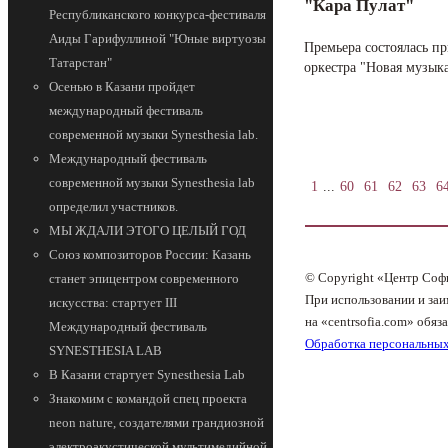
"Кара Пулат"
Республиканского конкурса-фестиваля
Аиды Гарифуллиной "Юные виртуозы
Премьера состоялась п
Татарстан"
оркестра "Новая музык
Осенью в Казани пройдет
международный фестиваль
современной музыки Synesthesia lab.
Международный фестиваль
современной музыки Synesthesia lab
1
...
60
61
62
63
6
определил участников.
МЫ ЖДАЛИ ЭТОГО ЦЕЛЫЙ ГОД
Союз композиторов России: Казань
© Copyright «Центр Соф
станет эпицентром современного
При использовании и заи
искусства: стартует III
на «centrsofia.com» обяза
Международный фестиваль
Обработка персональны
SYNESTHESIA LAB
В Казани стартует Synesthesia Lab
Знакомим с командой спец проекта
neon nature, создателями грандиозной
электроакустической мультимедийной