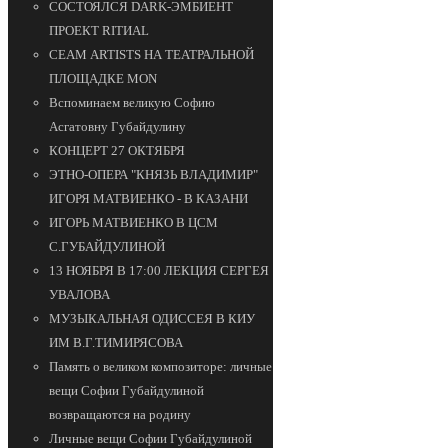
СОСТОЯЛСЯ DARK-ЭМБИЕНТ
ПРОЕКТ RITИAL
СЕАМ ARTISTS НА ТЕАТРАЛЬНОЙ
ПЛОЩАДКЕ MON
Вспоминаем великую Софию
Асгатовну Губайдулину
КОНЦЕРТ 27 ОКТЯБРЯ
ЭТНО-ОПЕРА "КНЯЗЬ ВЛАДИМИР"
ИГОРЯ МАТВИЕНКО - В КАЗАНИ
ИГОРЬ МАТВИЕНКО В ЦСМ
С.ГУБАЙДУЛИНОЙ
13 НОЯБРЯ В 17:00 ЛЕКЦИЯ СЕРГЕЯ
УВАЛОВА
МУЗЫКАЛЬНАЯ ОДИССЕЯ В КИУ
ИМ В.Г.ТИМИРЯСОВА
Память о великом композиторе: личные
вещи Софии Губайдулиной
возвращаются на родину
Личные вещи Софии Губайдулиной