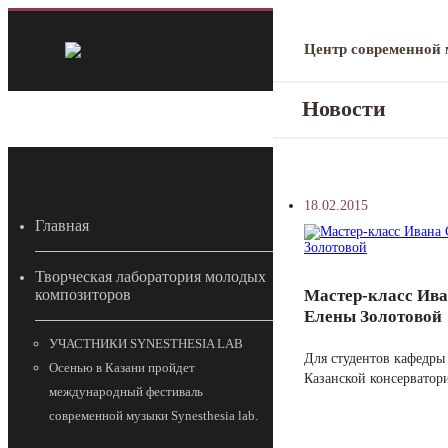
Центр современной
Новости
18.02.2015
Главная
Творческая лаборатория молодых
Мастер-класс Ива
композиторов
Елены Золотовой
УЧАСТНИКИ SYNESTHESIA LAB
Для студентов кафедры
Осенью в Казани пройдет
Казанской консерватор
международный фестиваль
современной музыки Synesthesia lab.