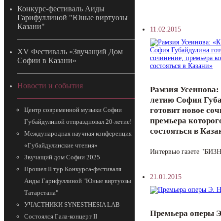
Конкурс-фестиваль Аиды
Гарифуллиной "Юные виртуозы
Казани"
11.02.2015
ХV Фестиваль «Звучащий Дом
Софии в Казани»
Новости и события
Рамзия Усеинова: 
летию София Губ
готовит новое соч
Центр современной музыки Софии
премьера которог
Губайдулиной отпраздновал 20-летие!
состояться в Каза
Международная научная конференция
«Губайдулинские чтения»
Интервью газете "БИЗН
Звучащий дом Софии 2025
Прошел II тур Конкурса-фестиваля
21.01.2015
Аиды Гарифуллиной "Юные виртуозы
Татарстана"
УЧАСТНИКИ SYNESTHESIA LAB
Премьера оперы Э
Состоялся Гала-концерт II