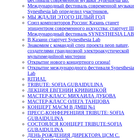
фестиваль современной музыки Synesthesia lab.
Международный фестиваль современной музыки
Synesthesia lab определил участников.
МЫ ЖДАЛИ ЭТОГО ЦЕЛЫЙ ГОД
Союз композиторов России: Казань станет
эпицентром современного искусства: стартует III
Международный фестиваль SYNESTHESIA LAB
В Казани стартует Synesthesia Lab
Знакомим с командой спец проекта neon nature,
создателями грандиозной электроакустической
мультимедийной мистерии
Открытие нового концертного сезона!
Открытие международного фестиваля Synesthesia
Lab
RITИAL
TRIBUTE: SOFIA GUBAIDULINA
ЛЕКЦИЯ ЕВГЕНИИ КРИВИЦКОЙ
МАСТЕР-КЛАСС МИХАИЛА ДУБОВА
МАСТЕР-КЛАСС ОЛЕГА ТАНЦОВА
КОНЦЕРТ МАСМ В ДМШ №1
ПРЕСС-КОНФЕРЕНЦИЯ TRIBUTE: SOFIA
GUBAIDULINA
СОСТОЯЛСЯ КОНЦЕРТ TRIBUTE:SOFIA
GUBAIDULINA
ДЕНЬ РОЖДЕНИЯ ДИРЕКТОРА ЦСМ С.