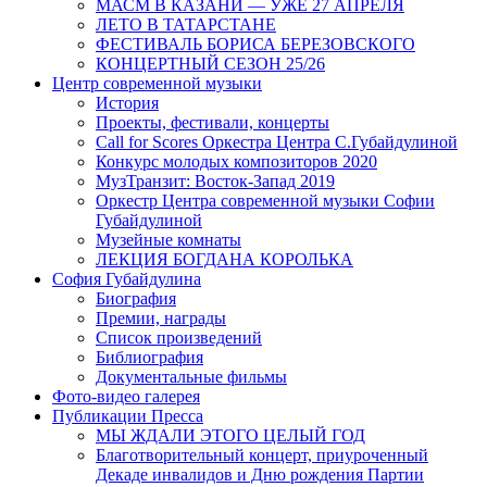
МАСМ В КАЗАНИ — УЖЕ 27 АПРЕЛЯ
ЛЕТО В ТАТАРСТАНЕ
ФЕСТИВАЛЬ БОРИСА БЕРЕЗОВСКОГО
КОНЦЕРТНЫЙ СЕЗОН 25/26
Центр современной музыки
История
Проекты, фестивали, концерты
Call for Scores Оркестра Центра С.Губайдулиной
Конкурс молодых композиторов 2020
МузТранзит: Восток-Запад 2019
Оркестр Центра современной музыки Софии
Губайдулиной
Музейные комнаты
ЛЕКЦИЯ БОГДАНА КОРОЛЬКА
София Губайдулина
Биография
Премии, награды
Список произведений
Библиография
Документальные фильмы
Фото-видео галерея
Публикации Пресса
МЫ ЖДАЛИ ЭТОГО ЦЕЛЫЙ ГОД
Благотворительный концерт, приуроченный
Декаде инвалидов и Дню рождения Партии