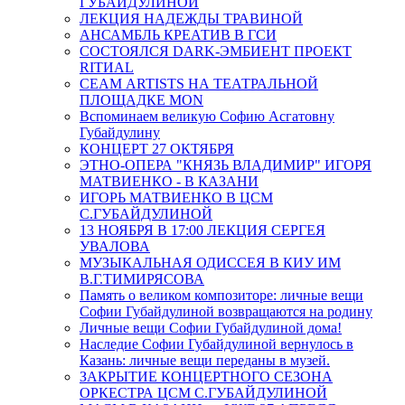
ГУБАЙДУЛИНОЙ
ЛЕКЦИЯ НАДЕЖДЫ ТРАВИНОЙ
АНСАМБЛЬ КРЕАТИВ В ГСИ
СОСТОЯЛСЯ DARK-ЭМБИЕНТ ПРОЕКТ
RITИAL
СЕАМ ARTISTS НА ТЕАТРАЛЬНОЙ
ПЛОЩАДКЕ MON
Вспоминаем великую Софию Асгатовну
Губайдулину
КОНЦЕРТ 27 ОКТЯБРЯ
ЭТНО-ОПЕРА "КНЯЗЬ ВЛАДИМИР" ИГОРЯ
МАТВИЕНКО - В КАЗАНИ
ИГОРЬ МАТВИЕНКО В ЦСМ
С.ГУБАЙДУЛИНОЙ
13 НОЯБРЯ В 17:00 ЛЕКЦИЯ СЕРГЕЯ
УВАЛОВА
МУЗЫКАЛЬНАЯ ОДИССЕЯ В КИУ ИМ
В.Г.ТИМИРЯСОВА
Память о великом композиторе: личные вещи
Софии Губайдулиной возвращаются на родину
Личные вещи Софии Губайдулиной дома!
Наследие Софии Губайдулиной вернулось в
Казань: личные вещи переданы в музей.
ЗАКРЫТИЕ КОНЦЕРТНОГО СЕЗОНА
ОРКЕСТРА ЦСМ С.ГУБАЙДУЛИНОЙ