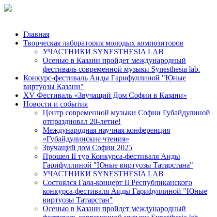
Главная
Творческая лаборатория молодых композиторов
УЧАСТНИКИ SYNESTHESIA LAB
Осенью в Казани пройдет международный
фестиваль современной музыки Synesthesia lab.
Конкурс-фестиваль Аиды Гарифуллиной "Юные
виртуозы Казани"
ХV Фестиваль «Звучащий Дом Софии в Казани»
Новости и события
Центр современной музыки Софии Губайдулиной
отпраздновал 20-летие!
Международная научная конференция
«Губайдулинские чтения»
Звучащий дом Софии 2025
Прошел II тур Конкурса-фестиваля Аиды
Гарифуллиной "Юные виртуозы Татарстана"
УЧАСТНИКИ SYNESTHESIA LAB
Состоялся Гала-концерт II Республиканского
конкурса-фестиваля Аиды Гарифуллиной "Юные
виртуозы Татарстан"
Осенью в Казани пройдет международный