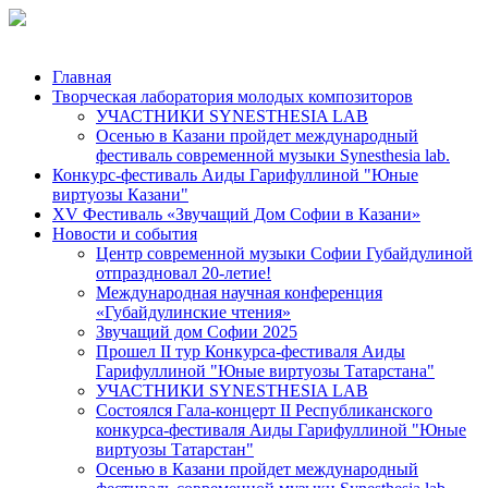
Главная
Творческая лаборатория молодых композиторов
УЧАСТНИКИ SYNESTHESIA LAB
Осенью в Казани пройдет международный
фестиваль современной музыки Synesthesia lab.
Конкурс-фестиваль Аиды Гарифуллиной "Юные
виртуозы Казани"
ХV Фестиваль «Звучащий Дом Софии в Казани»
Новости и события
Центр современной музыки Софии Губайдулиной
отпраздновал 20-летие!
Международная научная конференция
«Губайдулинские чтения»
Звучащий дом Софии 2025
Прошел II тур Конкурса-фестиваля Аиды
Гарифуллиной "Юные виртуозы Татарстана"
УЧАСТНИКИ SYNESTHESIA LAB
Состоялся Гала-концерт II Республиканского
конкурса-фестиваля Аиды Гарифуллиной "Юные
виртуозы Татарстан"
Осенью в Казани пройдет международный