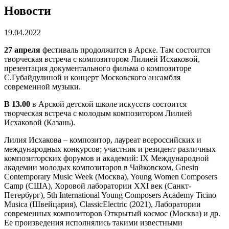
Новости
19.04.2022
27 апреля
фестиваль продолжится в Арске. Там состоится
творческая встреча с композитором Лилией Исхаковой,
презентация документального фильма о композиторе
С.Губайдулиной и концерт Московского ансамбля
современной музыки.
В 13.00
в Арской детской школе искусств состоится
творческая встреча с молодым композитором Лилией
Исхаковой (Казань).
Лилия Исхакова – композитор, лауреат всероссийских и
международных конкурсов; участник и резидент различных
композиторских форумов и академий: IX Международной
академии молодых композиторов в Чайковском, Gnesin
Contemporary Music Week (Москва), Young Women Composers
Camp (США), Хоровой лаборатории XXI век (Санкт-
Петербург), 5th International Young Composers Academy Ticino
Musica (Швейцария), ClassicElectric (2021), Лаборатории
современных композиторов Открытый космос (Москва) и др.
Ее произведения исполнялись такими известными