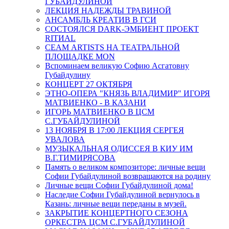
ГУБАЙДУЛИНОЙ
ЛЕКЦИЯ НАДЕЖДЫ ТРАВИНОЙ
АНСАМБЛЬ КРЕАТИВ В ГСИ
СОСТОЯЛСЯ DARK-ЭМБИЕНТ ПРОЕКТ
RITИAL
СЕАМ ARTISTS НА ТЕАТРАЛЬНОЙ
ПЛОЩАДКЕ MON
Вспоминаем великую Софию Асгатовну
Губайдулину
КОНЦЕРТ 27 ОКТЯБРЯ
ЭТНО-ОПЕРА "КНЯЗЬ ВЛАДИМИР" ИГОРЯ
МАТВИЕНКО - В КАЗАНИ
ИГОРЬ МАТВИЕНКО В ЦСМ
С.ГУБАЙДУЛИНОЙ
13 НОЯБРЯ В 17:00 ЛЕКЦИЯ СЕРГЕЯ
УВАЛОВА
МУЗЫКАЛЬНАЯ ОДИССЕЯ В КИУ ИМ
В.Г.ТИМИРЯСОВА
Память о великом композиторе: личные вещи
Софии Губайдулиной возвращаются на родину
Личные вещи Софии Губайдулиной дома!
Наследие Софии Губайдулиной вернулось в
Казань: личные вещи переданы в музей.
ЗАКРЫТИЕ КОНЦЕРТНОГО СЕЗОНА
ОРКЕСТРА ЦСМ С.ГУБАЙДУЛИНОЙ