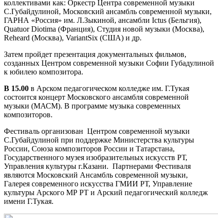
коллективами как: Оркестр Центра современной музыки
С.Губайдулиной, Московский ансамбль современной музыки,
ГАРНА «Россия» им. Л.Зыкиной, ансамбли Ictus (Бельгия),
Quatuor Diotima (Франция), Студия новой музыки (Москва),
Reheard (Москва), VariantSix (США) и др.
Затем пройдет презентация документальных фильмов,
созданных Центром современной музыки Софии Губадулиной
к юбилею композитора.
В 15.00
в Арском педагогическом колледже им. Г.Тукая
состоится концерт Московского ансамбля современной
музыки (МАСМ). В программе музыка современных
композиторов.
Фестиваль организован Центром современной музыки
С.Губайдулиной при поддержке Министерства культуры
России, Союза композиторов России и Татарстана,
Государственного музея изобразительных искусств РТ,
Управления культуры г.Казани. Партнерами Фестиваля
являются Московский Ансамбль современной музыки,
Галерея современного искусства ГМИИ РТ, Управление
культуры Арского МР РТ и Арский педагогический колледж
имени Г.Тукая.