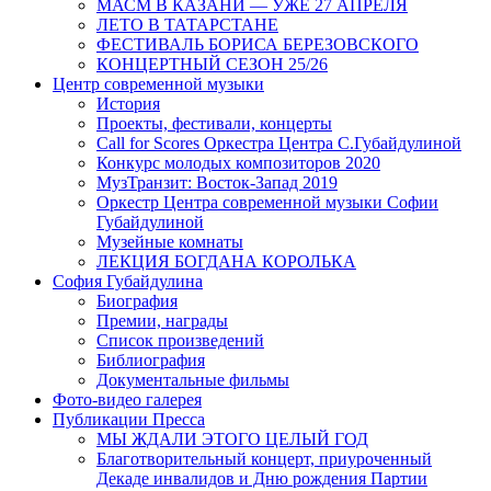
МАСМ В КАЗАНИ — УЖЕ 27 АПРЕЛЯ
ЛЕТО В ТАТАРСТАНЕ
ФЕСТИВАЛЬ БОРИСА БЕРЕЗОВСКОГО
КОНЦЕРТНЫЙ СЕЗОН 25/26
Центр современной музыки
История
Проекты, фестивали, концерты
Call for Scores Оркестра Центра С.Губайдулиной
Конкурс молодых композиторов 2020
МузТранзит: Восток-Запад 2019
Оркестр Центра современной музыки Софии
Губайдулиной
Музейные комнаты
ЛЕКЦИЯ БОГДАНА КОРОЛЬКА
София Губайдулина
Биография
Премии, награды
Список произведений
Библиография
Документальные фильмы
Фото-видео галерея
Публикации Пресса
МЫ ЖДАЛИ ЭТОГО ЦЕЛЫЙ ГОД
Благотворительный концерт, приуроченный
Декаде инвалидов и Дню рождения Партии