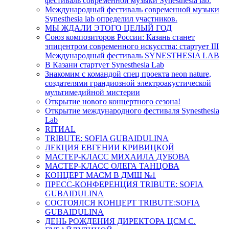
фестиваль современной музыки Synesthesia lab.
Международный фестиваль современной музыки
Synesthesia lab определил участников.
МЫ ЖДАЛИ ЭТОГО ЦЕЛЫЙ ГОД
Союз композиторов России: Казань станет
эпицентром современного искусства: стартует III
Международный фестиваль SYNESTHESIA LAB
В Казани стартует Synesthesia Lab
Знакомим с командой спец проекта neon nature,
создателями грандиозной электроакустической
мультимедийной мистерии
Открытие нового концертного сезона!
Открытие международного фестиваля Synesthesia
Lab
RITИAL
TRIBUTE: SOFIA GUBAIDULINA
ЛЕКЦИЯ ЕВГЕНИИ КРИВИЦКОЙ
МАСТЕР-КЛАСС МИХАИЛА ДУБОВА
МАСТЕР-КЛАСС ОЛЕГА ТАНЦОВА
КОНЦЕРТ МАСМ В ДМШ №1
ПРЕСС-КОНФЕРЕНЦИЯ TRIBUTE: SOFIA
GUBAIDULINA
СОСТОЯЛСЯ КОНЦЕРТ TRIBUTE:SOFIA
GUBAIDULINA
ДЕНЬ РОЖДЕНИЯ ДИРЕКТОРА ЦСМ С.