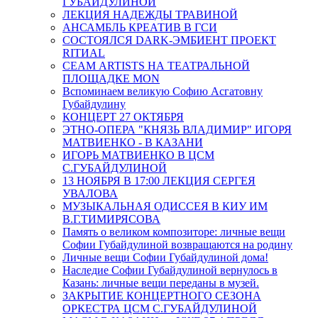
ГУБАЙДУЛИНОЙ
ЛЕКЦИЯ НАДЕЖДЫ ТРАВИНОЙ
АНСАМБЛЬ КРЕАТИВ В ГСИ
СОСТОЯЛСЯ DARK-ЭМБИЕНТ ПРОЕКТ
RITИAL
СЕАМ ARTISTS НА ТЕАТРАЛЬНОЙ
ПЛОЩАДКЕ MON
Вспоминаем великую Софию Асгатовну
Губайдулину
КОНЦЕРТ 27 ОКТЯБРЯ
ЭТНО-ОПЕРА "КНЯЗЬ ВЛАДИМИР" ИГОРЯ
МАТВИЕНКО - В КАЗАНИ
ИГОРЬ МАТВИЕНКО В ЦСМ
С.ГУБАЙДУЛИНОЙ
13 НОЯБРЯ В 17:00 ЛЕКЦИЯ СЕРГЕЯ
УВАЛОВА
МУЗЫКАЛЬНАЯ ОДИССЕЯ В КИУ ИМ
В.Г.ТИМИРЯСОВА
Память о великом композиторе: личные вещи
Софии Губайдулиной возвращаются на родину
Личные вещи Софии Губайдулиной дома!
Наследие Софии Губайдулиной вернулось в
Казань: личные вещи переданы в музей.
ЗАКРЫТИЕ КОНЦЕРТНОГО СЕЗОНА
ОРКЕСТРА ЦСМ С.ГУБАЙДУЛИНОЙ