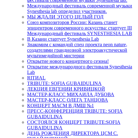
фестиваль современной музыки Synesthesia lab.
Международный фестиваль современной музыки
Synesthesia lab определил участников.
МЫ ЖДАЛИ ЭТОГО ЦЕЛЫЙ ГОД
Союз композиторов России: Казань станет
эпицентром современного искусства: стартует III
Международный фестиваль SYNESTHESIA LAB
В Казани стартует Synesthesia Lab
Знакомим с командой спец проекта neon nature,
создателями грандиозной электроакустической
мультимедийной мистерии
Открытие нового концертного сезона!
Открытие международного фестиваля Synesthesia
Lab
RITИAL
TRIBUTE: SOFIA GUBAIDULINA
ЛЕКЦИЯ ЕВГЕНИИ КРИВИЦКОЙ
МАСТЕР-КЛАСС МИХАИЛА ДУБОВА
МАСТЕР-КЛАСС ОЛЕГА ТАНЦОВА
КОНЦЕРТ МАСМ В ДМШ №1
ПРЕСС-КОНФЕРЕНЦИЯ TRIBUTE: SOFIA
GUBAIDULINA
СОСТОЯЛСЯ КОНЦЕРТ TRIBUTE:SOFIA
GUBAIDULINA
ДЕНЬ РОЖДЕНИЯ ДИРЕКТОРА ЦСМ С.