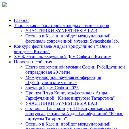
Главная
Творческая лаборатория молодых композиторов
УЧАСТНИКИ SYNESTHESIA LAB
Осенью в Казани пройдет международный
фестиваль современной музыки Synesthesia lab.
Конкурс-фестиваль Аиды Гарифуллиной "Юные
виртуозы Казани"
ХV Фестиваль «Звучащий Дом Софии в Казани»
Новости и события
Центр современной музыки Софии Губайдулиной
отпраздновал 20-летие!
Международная научная конференция
«Губайдулинские чтения»
Звучащий дом Софии 2025
Прошел II тур Конкурса-фестиваля Аиды
Гарифуллиной "Юные виртуозы Татарстана"
УЧАСТНИКИ SYNESTHESIA LAB
Состоялся Гала-концерт II Республиканского
конкурса-фестиваля Аиды Гарифуллиной "Юные
виртуозы Татарстан"
Осенью в Казани пройдет международный